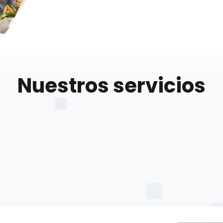
Nuestros servicios
A
esp
ión
Adquisición
por
de muestras
o
por evento