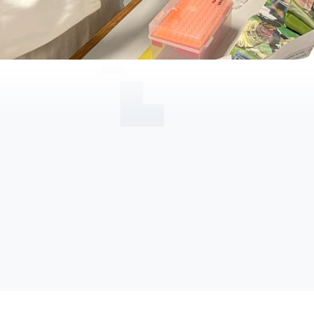
Separac
Servicios
celular 
especializados
event