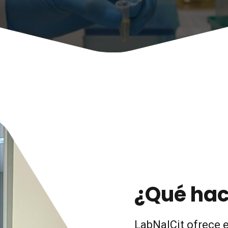
¿Qué ha
LabNalCit ofrece e