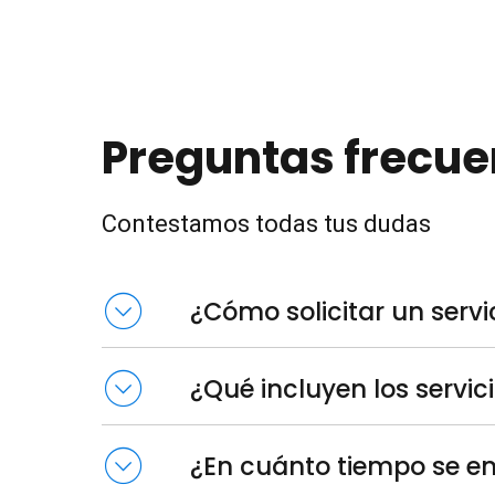
Preguntas frecue
Contestamos todas tus dudas
¿Cómo solicitar un servi
Se necesita llenar el siguiente formulario
SOLIC
¿Qué incluyen los servic
Todos los servicios incluyen el procesamiento, tin
¿En cuánto tiempo se en
obtenidos, los cuales serán entregados en un inform